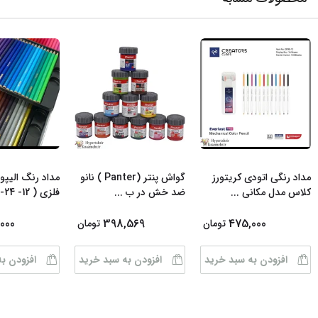
مداد رنگی اتودی کریتورز
گواش پنتر (Panter ) نانو
مداد رنگ الیپو
کلاس مدل مکانی
...
ضد خش در ب
...
فلزی ( 12- 24- 3
000
398,569
475,000
تومان
تومان
افزودن به سبد خرید
افزودن به سبد خرید
افزودن ب