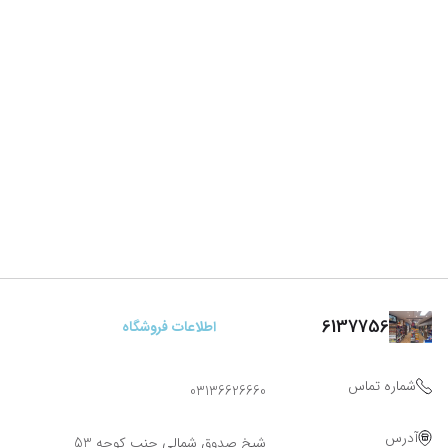
6137756
اطلاعات فروشگاه
شماره تماس
03136626660
آدرس
شیخ صدوق شمالی جنب کوچه 53