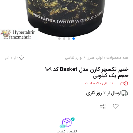
از
0
نفر
همه محصولات
/
لوازم هنری
/
لوازم نقاشی
0
خمیر تکسچر کارن مدل Basket کد 109
حجم یک کیلویی
تنها
1
عدد باقی مانده است.
ارسال از
2
روز کاری
تضمین کیفیت