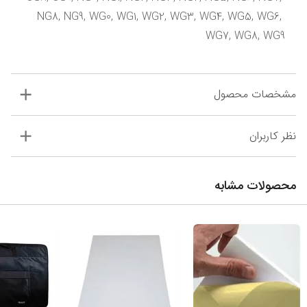
NG8, NG9, WG0, WG1, WG2, WG3, WG4, WG5, WG6, 
WG7, WG8, WG9
مشخصات محصول
نظر کاربران
محصولات مشابه