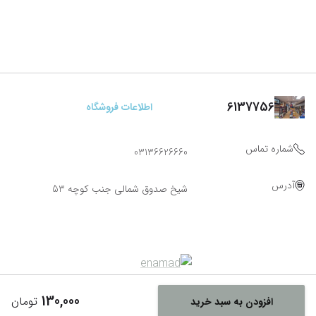
6137756
اطلاعات فروشگاه
شماره تماس
03136626660
آدرس
شیخ صدوق شمالی جنب کوچه 53
130,000
تومان
افزودن به سبد خرید