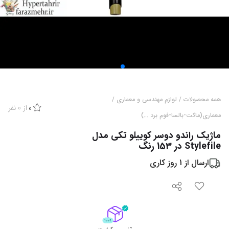
همه محصولات
/
لوازم مهندسی و معماری
/
از
0
نفر
0
معماری(ماکت-بالسا-فوم برد ...)
ماژیک راندو دوسر کوییلو تکی مدل
Stylefile در 153 رنگ
ارسال از
1
روز کاری