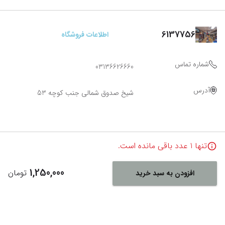
6137756
اطلاعات فروشگاه
شماره تماس
03136626660
آدرس
شیخ صدوق شمالی جنب کوچه 53
تنها
1
عدد باقی مانده است.
1,250,000
تومان
افزودن به سبد خرید