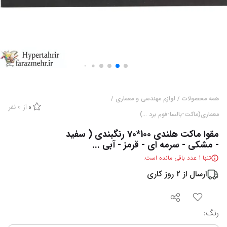
همه محصولات
/
لوازم مهندسی و معماری
/
از
0
نفر
0
معماری(ماکت-بالسا-فوم برد ...)
مقوا ماکت هلندی 100*70 رنگبندی ( سفید
- مشکی - سرمه ای - قرمز - آبی ...
تنها
1
عدد باقی مانده است.
ارسال از
2
روز کاری
رنگ
: