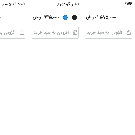
PW6
101 رنگبندی (
...
شده ته چسب د
...
0
945,000
1,575,000
تومان
تومان
افزودن به سبد خرید
افزودن به سبد خرید
افزودن ب