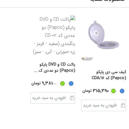
پاکت CD و DVD پاپکو
(Papco) دو عددی ک
...
کیف سی دی پاپکو
(Papco) کد CDA/16
...
9,381
تومان
رنگب
...
...
315,390
تومان
افزودن به سبد خرید
افزودن به سبد خرید