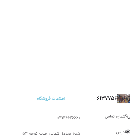
6137756
اطلاعات فروشگاه
شماره تماس
03136626660
آدرس
شیخ صدوق شمالی جنب کوچه 53