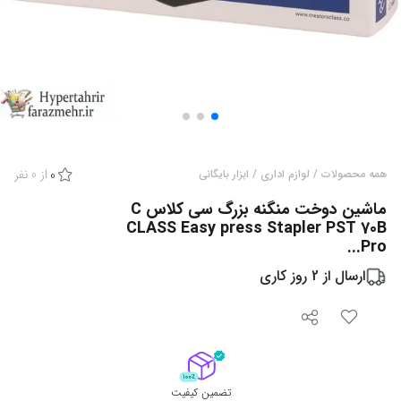
از
0
نفر
همه محصولات
/
لوازم اداری
/
ابزار بایگانی
0
ماشین دوخت منگنه بزرگ سی کلاس C
CLASS Easy press Stapler PST 70B
Pro...
ارسال از
2
روز کاری
تضمین کیفیت