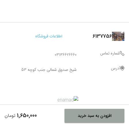
6137756
اطلاعات فروشگاه
شماره تماس
03136626660
آدرس
شیخ صدوق شمالی جنب کوچه 53
1,650,000
تومان
افزودن به سبد خرید