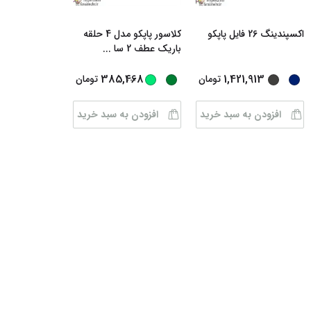
اکسپندینگ 26 فایل پاپکو
کلاسور پاپکو مدل 4 حلقه
باریک عطف 2 سا
...
...
385,468
1,421,913
تومان
تومان
افزودن به سبد خرید
افزودن به سبد خرید