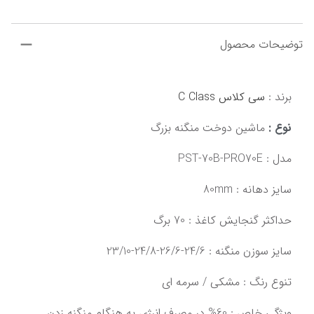
توضیحات محصول
برند : 
سی کلاس C Class
نوع : 
ماشین دوخت منگنه بزرگ
مدل : PST-70B-PRO70E
سایز دهانه : 80mm
حداکثر گنجایش کاغذ : 70 برگ
سایز سوزن منگنه : 24/6-26/6-24/8-23/10
تنوع رنگ : مشکی / سرمه ای
ویژگی خاص : 60% در مصرف انرژی به هنگام منگنه زدن 