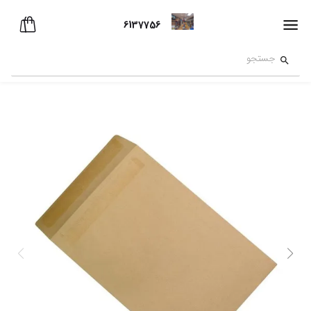
6137756