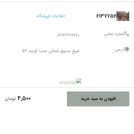
6137756
اطلاعات فروشگاه
شماره تماس
03136626660
آدرس
شیخ صدوق شمالی جنب کوچه 53
4,500
تومان
افزودن به سبد خرید