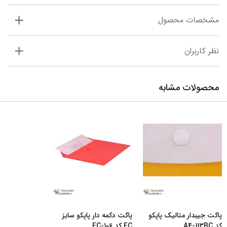
مشخصات محصول
نظر کاربران
محصولات مشابه
پاکت جیبدار متالیک پاپکو
پاکت دکمه دار پاپکو سایز
کد A4-113BC
...
FC کد FC-106
...