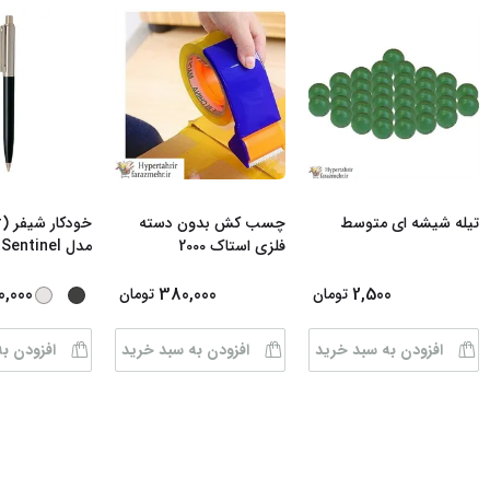
تیله شیشه ای متوسط
چسب کش بدون دسته
فلزی استاک 2000
مدل Sentinel رن
0,000
380,000
2,500
تومان
تومان
افزودن به سبد خرید
افزودن به سبد خرید
افزودن ب