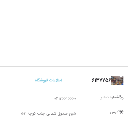
6137756
اطلاعات فروشگاه
شماره تماس
03136626660
آدرس
شیخ صدوق شمالی جنب کوچه 53