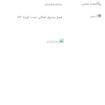
شماره تماس
03136626660
آدرس
شیخ صدوق شمالی جنب کوچه 53
Powered By