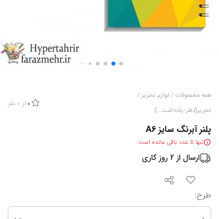
همه محصولات
/
لوازم تحریر
/
از
0
نفر
0
تحریر(دفتر-یادداشت...)
پلنر آبرنگ سایز A6
تنها
5
عدد باقی مانده است.
ارسال از
2
روز کاری
طرح
: