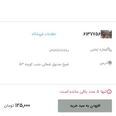
6137756
اطلاعات فروشگاه
شماره تماس
03136626660
آدرس
شیخ صدوق شمالی جنب کوچه 53
تنها
5
عدد باقی مانده است.
125,000
تومان
افزودن به سبد خرید