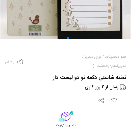
همه محصولات
/
لوازم تحریر
/
از
0
نفر
0
تحریر(دفتر-یادداشت...)
تخته شاستی دکمه تو دو لیست دار
ارسال از
2
روز کاری
تضمین کیفیت