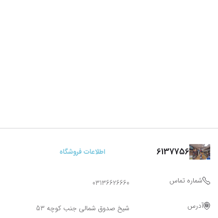
6137756
اطلاعات فروشگاه
شماره تماس
03136626660
آدرس
شیخ صدوق شمالی جنب کوچه 53