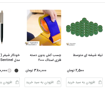
تیله شیشه ای متوسط
چسب کش بدون دسته
فلزی استاک 2000
مدل Sentinel رن
0,000
380,000
2,500
تومان
تومان
افزودن به سبد خرید
افزودن به سبد خرید
افزودن ب