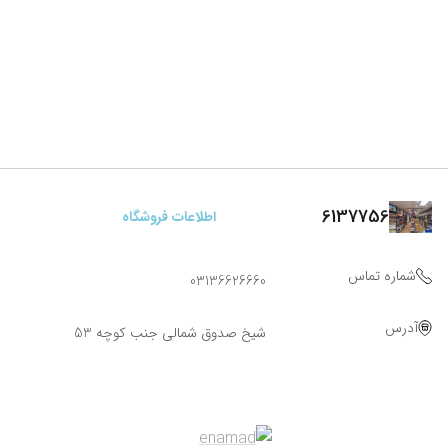
6137756
اطلاعات فروشگاه
شماره تماس
03136626660
آدرس
شیخ صدوق شمالی جنب کوچه 53