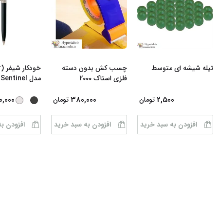
تیله شیشه ای متوسط
چسب کش بدون دسته
فلزی استاک 2000
مدل Sentinel رن
0,000
380,000
2,500
تومان
تومان
افزودن به سبد خرید
افزودن به سبد خرید
افزودن ب