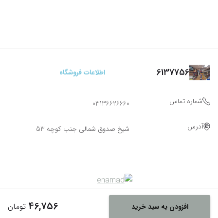
6137756
اطلاعات فروشگاه
شماره تماس
03136626660
آدرس
شیخ صدوق شمالی جنب کوچه 53
46,756
تومان
افزودن به سبد خرید