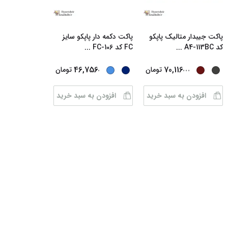
پاکت جیبدار متالیک پاپکو
پاکت دکمه دار پاپکو سایز
کد A4-113BC
...
FC کد FC-106
...
...
...
46,756
70,116
تومان
تومان
افزودن به سبد خرید
افزودن به سبد خرید