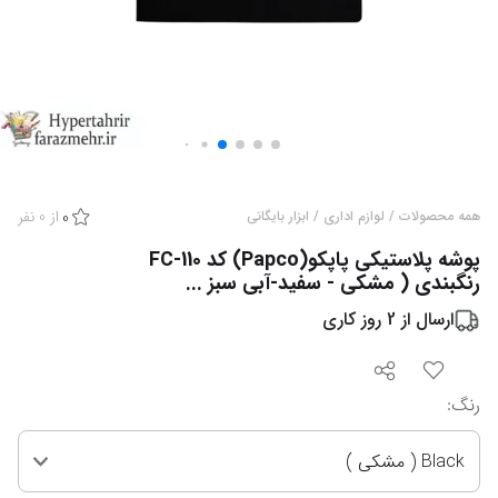
از
0
نفر
همه محصولات
/
لوازم اداری
/
ابزار بایگانی
0
پوشه پلاستیکی پاپکو(Papco) کد FC-110
رنگبندی ( مشکی - سفید-آبی سبز ...
ارسال از
2
روز کاری
رنگ
:
Black ( مشکی )