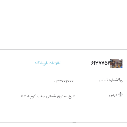
6137756
اطلاعات فروشگاه
شماره تماس
03136626660
آدرس
شیخ صدوق شمالی جنب کوچه 53