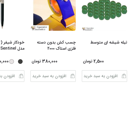
تیله شیشه ای متوسط
چسب کش بدون دسته
فلزی استاک 2000
مدل Sentinel رن
0,000
380,000
2,500
تومان
تومان
افزودن به سبد خرید
افزودن به سبد خرید
افزودن ب