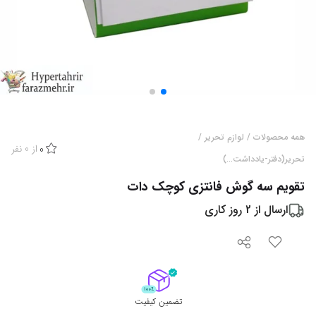
همه محصولات
/
لوازم تحریر
/
از
0
نفر
0
تحریر(دفتر-یادداشت...)
تقویم سه گوش فانتزی کوچک دات
ارسال از
2
روز کاری
تضمین کیفیت