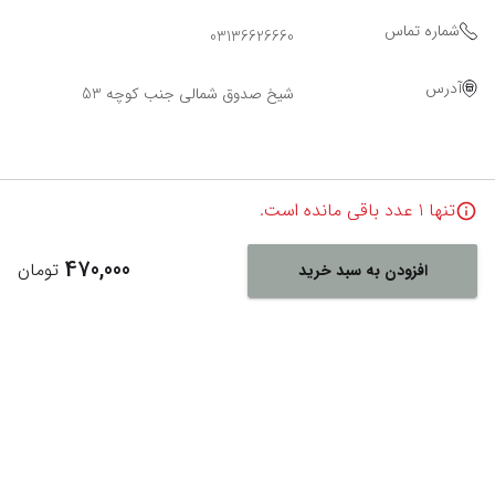
شماره تماس
03136626660
آدرس
شیخ صدوق شمالی جنب کوچه 53
تنها
1
عدد باقی مانده است.
470,000
تومان
افزودن به سبد خرید