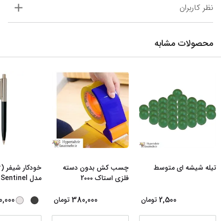
نظر کاربران
محصولات مشابه
تیله شیشه ای متوسط
چسب کش بدون دسته
فلزی استاک 2000
مدل Sentinel رن
0,000
380,000
2,500
تومان
تومان