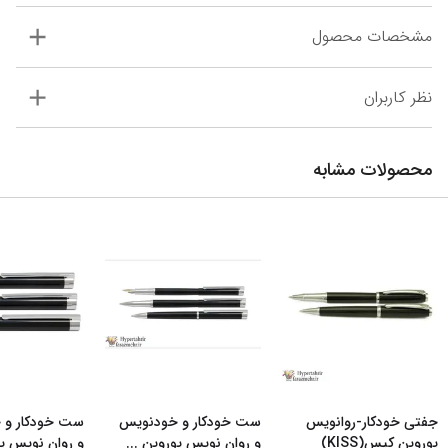
مشخصات محصول
نظر کاربران
محصولات مشابه
جفتی خودکار-روانویس
ست خودکار و خودنویس
ست خودکار و 
یوروپن کیس(KISS)
و روان نویس یوروپن
...
و روان نویس ی