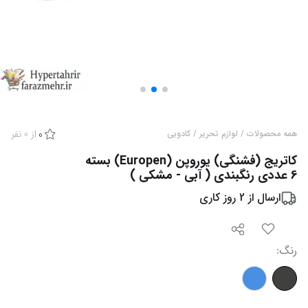
از
0
نفر
همه محصولات
/
لوازم تحریر
/
کادویی
0
کاتریج (فشنگی) یوروپن (Europen) بسته
6 عددی رنگبندی ( آبی - مشکی )
ارسال از
2
روز کاری
رنگ
: