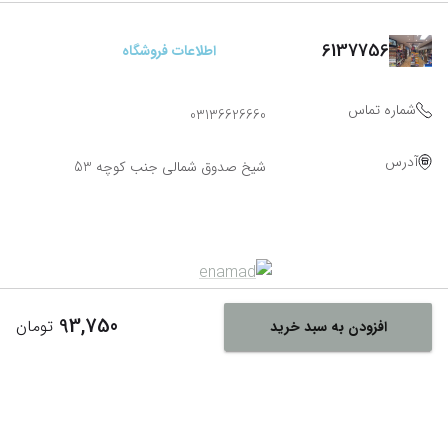
6137756
اطلاعات فروشگاه
شماره تماس
03136626660
آدرس
شیخ صدوق شمالی جنب کوچه 53
93,750
تومان
افزودن به سبد خرید