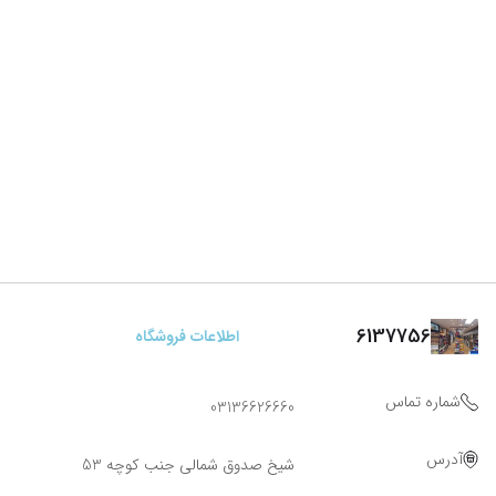
6137756
اطلاعات فروشگاه
شماره تماس
03136626660
آدرس
شیخ صدوق شمالی جنب کوچه 53