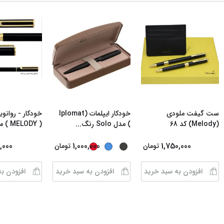
ست گیفت ملودی
خودکار ایپلمات (Iplomat
خودکار - روان
(Melody) کد 68
) مدل Solo رنگ
...
( MELODY ) مدل
,000
1,000,000
1,750,000
تومان
تومان
افزودن به سبد خرید
افزودن به سبد خرید
افزودن ب