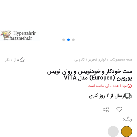
از
0
نفر
همه محصولات
/
لوازم تحریر
/
کادویی
0
ست خودکار و خودنویس و روان نویس
یوروپن (Europen) مدل VITA
تنها
1
عدد باقی مانده است.
ارسال از
2
روز کاری
رنگ
: