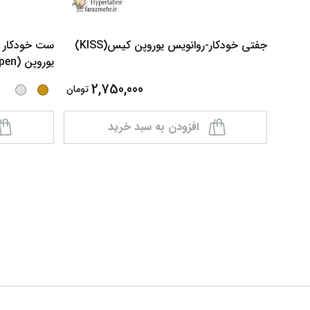
جفتی خودکار-روانویس یوروپن کیس(KISS)
ست خودکار 
یوروپن (Europen) مدل VITA
2,750,000
تومان
افزودن به سبد خرید