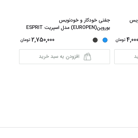
ویس
جفتی خودکار و خودنویس
جفتی خو
یوروپن(EUROPEN) مدل اسپریت ESPRIT
ACTIC )
ر
...
2,750,000
4,000
تومان
تومان
د
افزودن به سبد خرید