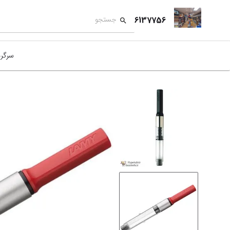
6137756
سرگر
کمک
بازی
بازی
نمای