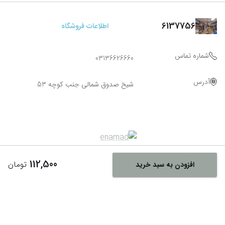
6137756
اطلاعات فروشگاه
شماره تماس
03136626660
آدرس
شیخ صدوق شمالی جنب کوچه 53
112,500
تومان
افزودن به سبد خرید