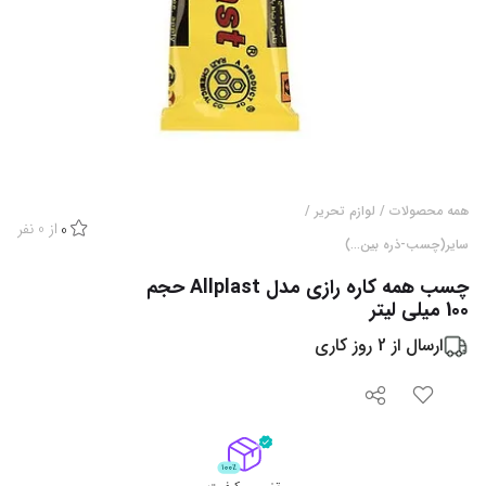
همه محصولات
/
لوازم تحریر
/
از
0
نفر
0
سایر(چسب-ذره بین...)
چسب همه کاره رازی مدل Allplast حجم
100 میلی لیتر
ارسال از
2
روز کاری