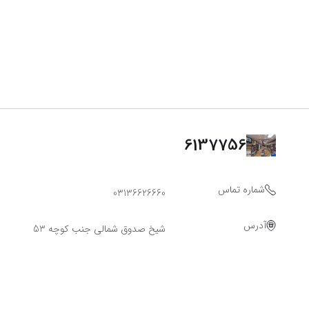
6137756
شماره تماس
03136626660
آدرس
شیخ صدوق شمالی جنب کوچه 53