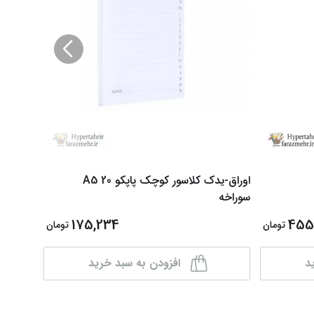
اوراق-یدک کلاسور کوچک پاپکو A5 20
سوراخه
برگی
175,234
455
تومان
تومان
د
افزودن به سبد خرید