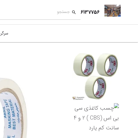
6137756
سرگر
کمک
بازی
بازی
نمای