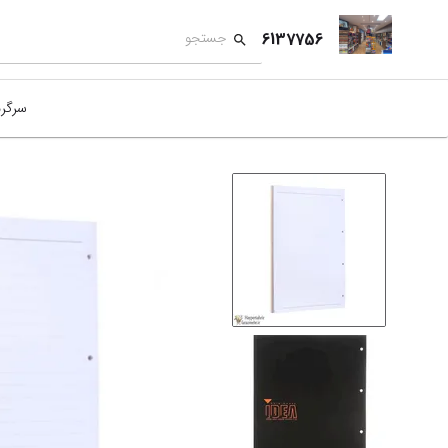
6137756
سرگر
کمک
بازی
بازی
نمای