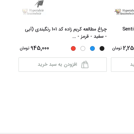
(Sheaffer) مدل Sentinel
چراغ مطالعه کریم زاده کد 101 رنگبندی (آبی
کاغذ کا
- سفید - قرمز -
...
ابعاد ( A5 -A4 -A3 ) و
945,000
2,25
تومان
تومان
د
افزودن به سبد خرید