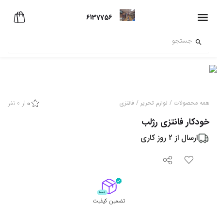
6137756
از
0
نفر
همه محصولات
/
لوازم تحریر
/
فانتزی
0
خودکار فانتزی رژلب
ارسال از
2
روز کاری
تضمین کیفیت