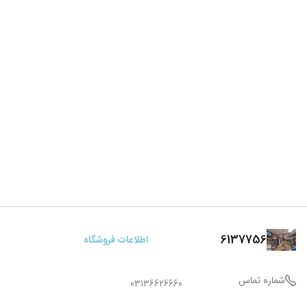
6137756
اطلاعات فروشگاه
شماره تماس
03136626660