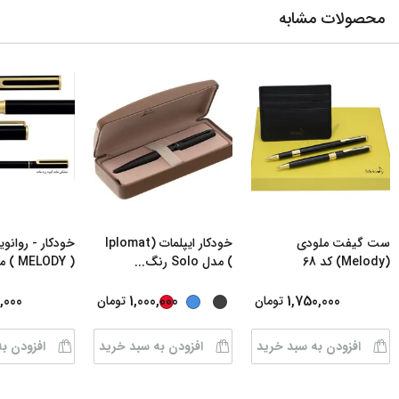
محصولات مشابه
ست گیفت ملودی
خودکار ایپلمات (Iplomat
خودکار - روان
(Melody) کد 68
) مدل Solo رنگ
...
( MELODY ) مدل
,000
1,000,000
1,750,000
تومان
تومان
افزودن به سبد خرید
افزودن به سبد خرید
افزودن ب