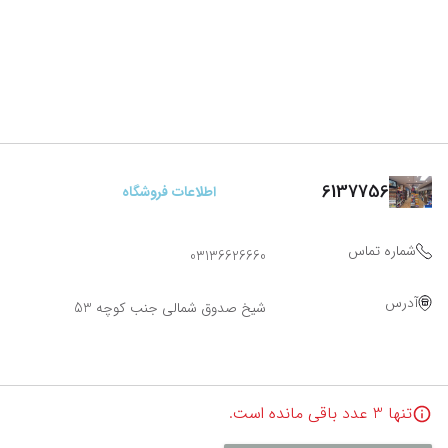
6137756
اطلاعات فروشگاه
شماره تماس
03136626660
آدرس
شیخ صدوق شمالی جنب کوچه 53
تنها
3
عدد باقی مانده است.