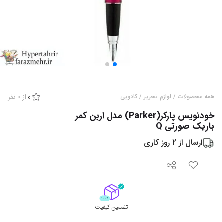
از
0
نفر
همه محصولات
/
لوازم تحریر
/
کادویی
0
خودنویس پارکر(Parker) مدل اربن کمر
باریک صورتی Q
ارسال از
2
روز کاری
تضمین کیفیت