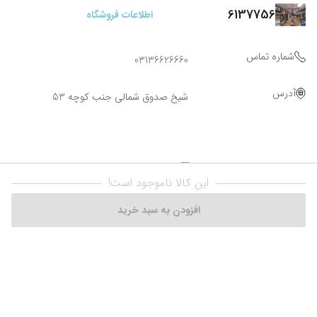
6137756
اطلاعات فروشگاه
شماره تماس
03136626660
آدرس
شیخ صدوق شمالی جنب کوچه 53
این کالا ناموجود است!
افزودن به سبد خرید