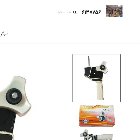
6137756
سرگر
کمک
بازی
بازی
نمای