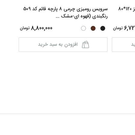
پایه وایت برد شیدکو متحرک از سایز 120*80
سرویس رومیزی چرمی 8 پارچه قائم کد 509
رنگبندی (قهوه ای-مشک
...
سفید - ک
8,800,000
6,72
تومان
تومان
د
افزودن به سبد خرید