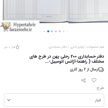
از
0
نفر
همه محصولات
/
لوازم اداری
/
دفاتر حسابداری
0
دفتر حسابداری 200 رحلی پهن در طرح های
مختلف ( راهنما-آژانس اتومبیل-...
ارسال از
2
روز کاری
طرح
:
انبار