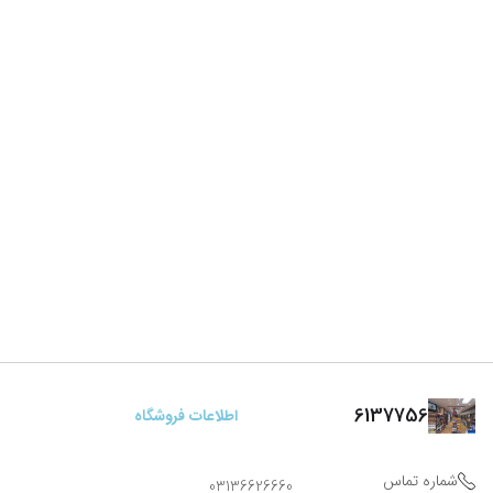
6137756
اطلاعات فروشگاه
شماره تماس
03136626660