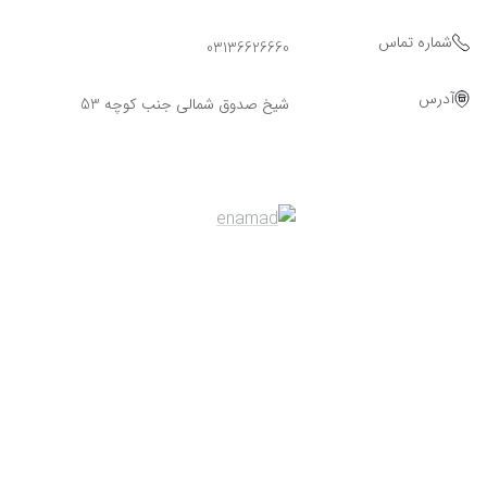
شماره تماس
03136626660
آدرس
شیخ صدوق شمالی جنب کوچه 53