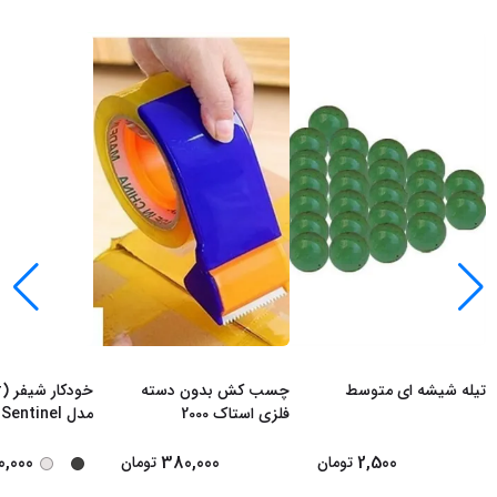
تیله شیشه ای متوسط
چسب کش بدون دسته
فلزی استاک 2000
م
مشکی - استیل
0,000
380,000
2,500
تومان
تومان