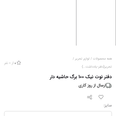
همه محصولات
/
لوازم تحریر
/
از
0
نفر
0
تحریر(دفتر-یادداشت...)
دفتر نوت نیک 100 برگ حاشیه دار
ارسال از
روز کاری
سایز
: