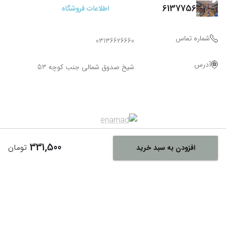
6137756
اطلاعات فروشگاه
شماره تماس
03136626660
آدرس
شیخ صدوق شمالی جنب کوچه 53
331,500
تومان
افزودن به سبد خرید