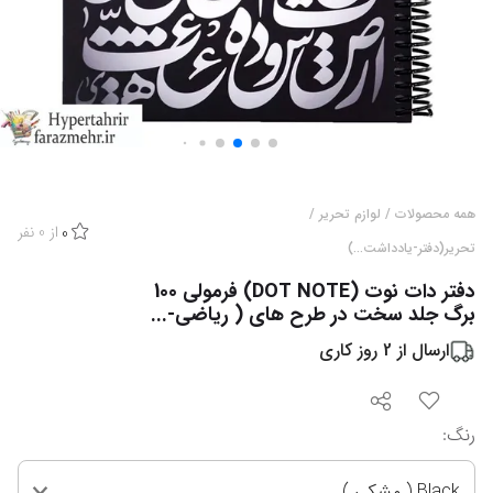
همه محصولات
/
لوازم تحریر
/
از
0
نفر
0
تحریر(دفتر-یادداشت...)
دفتر دات نوت (DOT NOTE) فرمولی 100
برگ جلد سخت در طرح های ( ریاضی-...
ارسال از
2
روز کاری
رنگ
:
Black ( مشکی )