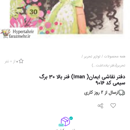
همه محصولات
/
لوازم تحریر
/
از
0
نفر
0
تحریر(دفتر-یادداشت...)
دفتر نقاشی ایمان( Iman) فنر بالا 30 برگ
سیمی کد 9016
ارسال از
2
روز کاری