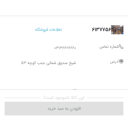
6137756
اطلاعات فروشگاه
شماره تماس
03136626660
آدرس
شیخ صدوق شمالی جنب کوچه 53
این کالا ناموجود است!
افزودن به سبد خرید