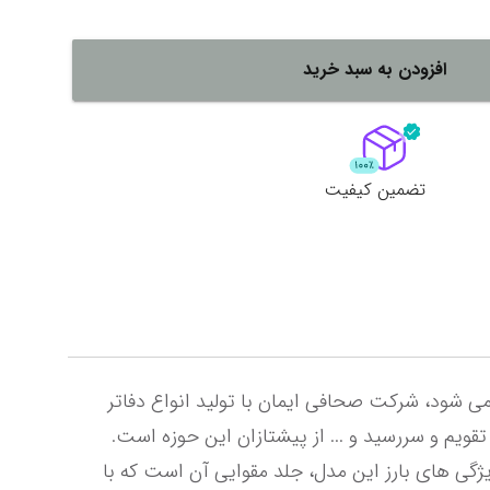
لات
ش همه محصولات
افزودن به سبد خرید
تضمین کیفیت
شرکت ایمان در سال 1375 تاسیس شد و هم اکنون در زمره شرکتهای برتر صنعت نوشت افزار و لوازم تحریر شناخته می شود، شرکت صحافی ایمان با تولید انواع دفاتر 
با جلد های (PP – MDF – طلقی – گلاسه و … ) و همچنین تولید کلاسور ، تخته شاسی ، دفتر یادداشت، تولید انواع تقویم و سررسید و ... از پیشتازان این حوزه است. 
دفتر های سیمی ایمان مدل 9405 در چندین طرح متفاوت تولید میشود که در عین سادگی، جذابیت خاصی دارد، از ویژگی های بارز این مدل، جلد مقوایی آن است که با 