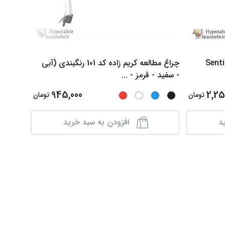
(Sheaffer) مدل Sentinel
چراغ مطالعه کریم زاده کد 101 رنگبندی (آبی
کاغذ کا
- سفید - قرمز -
...
ابعاد ( A5 -A4 -A3 ) و
945,000
2,25
تومان
تومان
د
افزودن به سبد خرید