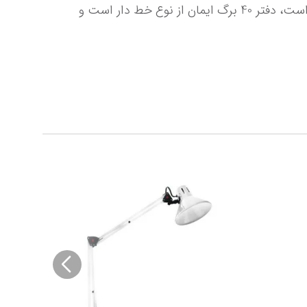
لایه ای از طلق، مجلد شده که به حفظ دفتر و تمیزی آن بسیار کمک میکند، کاغذ بکار رفته در آن از نوع سفید 70 گرم است، دفتر 40 برگ ایمان از نوع خط دار است و 