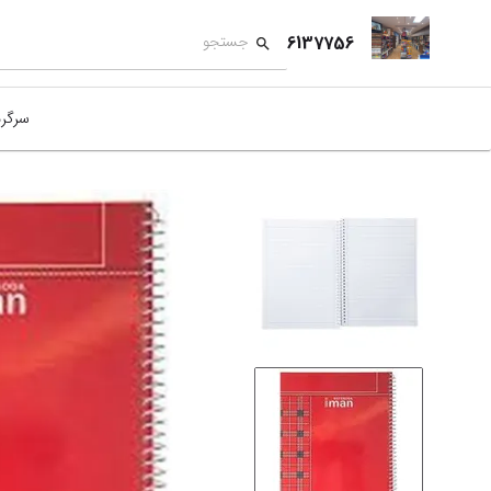
6137756
سرگر
کمک
بازی
بازی
نمای