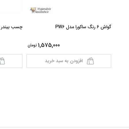
گواش 6 رنگ ساکورا مدل PW6
چسب بیندر پرشی
1,575,000
تومان
افزودن به سبد خرید