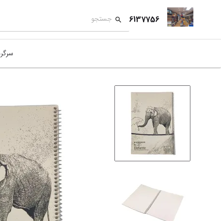
6137756
سرگر
کمک
بازی
بازی
نمای