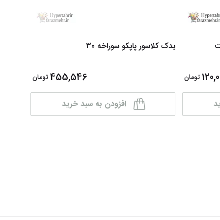
یدک کلاسور پاپکو سوراخه 30
اوراق- یدک26 سوراخه پ
455,546
120,0
تومان
تومان
د
افزودن به سبد خرید