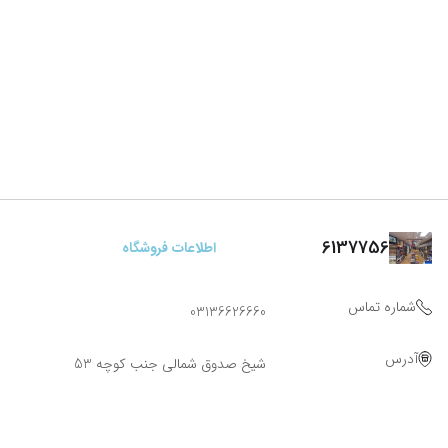
6137756
اطلاعات فروشگاه
شماره تماس
03136626660
آدرس
شیخ صدوق شمالی جنب کوچه 53