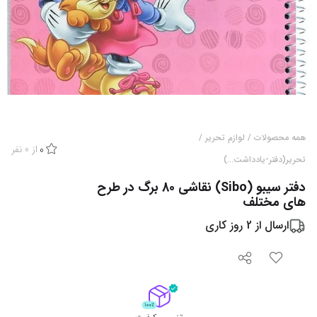
همه محصولات
/
لوازم تحریر
/
از
0
نفر
0
تحریر(دفتر-یادداشت...)
دفتر سیبو (Sibo) نقاشی 80 برگ در طرح
های مختلف
ارسال از
2
روز کاری