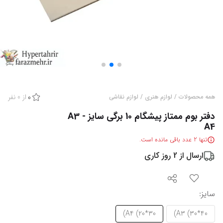
از
0
نفر
همه محصولات
/
لوازم هنری
/
لوازم نقاشی
0
دفتر بوم ممتاز پیشگام 10 برگی سایز A3 -
A4
تنها
2
عدد باقی مانده است.
ارسال از
2
روز کاری
سایز
:
A4 (20*30)
A3 (30*40)