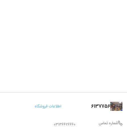
6137756
اطلاعات فروشگاه
شماره تماس
03136626660