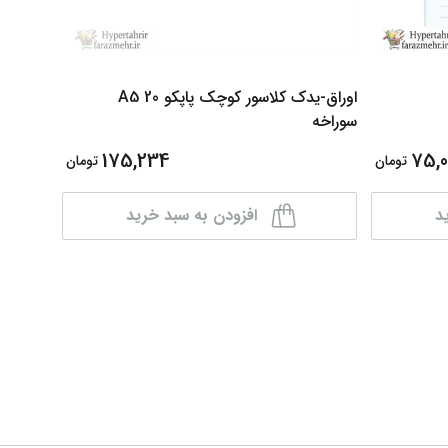
اوراق-یدک کلاسور کوچک پاپکو A5 20
سوراخه
برگی
175,234
75,0
تومان
تومان
د
افزودن به سبد خرید