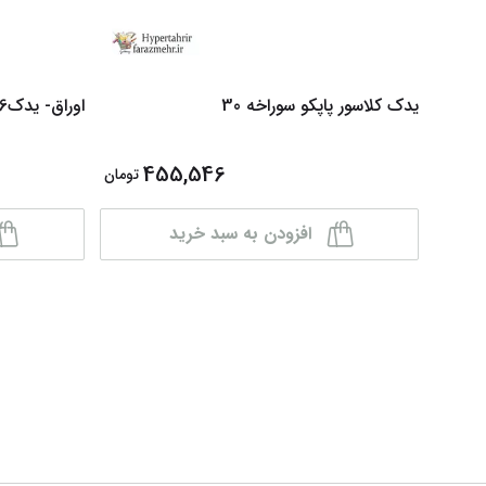
یدک کلاسور پاپکو سوراخه 30
اوراق- یدک26 سوراخه پاپکو فارسی
455,546
تومان
افزودن به سبد خرید