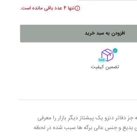
تنها
4
عدد باقی مانده است.
لات
ش همه محصولات
افزودن به سبد خرید
تضمین کیفیت
همواره s.a.m را با کیفیت در تولید و تمایز در طراحی شناخته اند اما اگر بخواهیم در بین تمامی محصولات s.a.m و به جز دفاتر دنزو یک پیشتاز دیگر بازار را معرفی 
نماییم بدون شک این عنوان به کلاسورهای s.a.m خواهد رسید . وسواس بسیار زیاد در تولید این محصول ، طرح های بدیع و جنس عالی برگه ها سبب شده در لحظه 