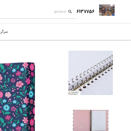
6137756
سرگر
کمک
بازی
بازی
نمای