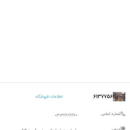
6137756
اطلاعات فروشگاه
شماره تماس
03136626660
آدرس