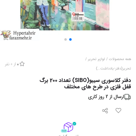
همه محصولات
/
لوازم تحریر
/
از
0
نفر
0
تحریر(دفتر-یادداشت...)
دفتر کلاسوری سیبو(SIBO) تعداد 200 برگ
قفل فلزی در طرح های مختلف
ارسال از
2
روز کاری