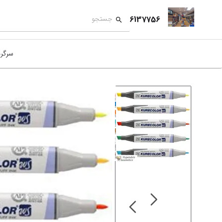
6137756
سرگر
کمک
بازی
بازی
نمای