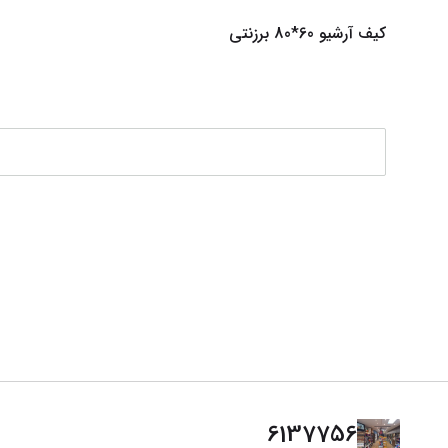
کیف آرشیو 60*80 برزنتی
6137756