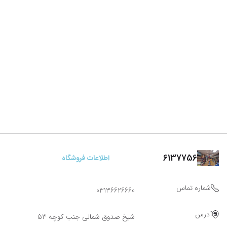
6137756
اطلاعات فروشگاه
شماره تماس
03136626660
آدرس
شیخ صدوق شمالی جنب کوچه 53