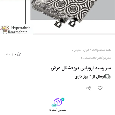
همه محصولات
/
لوازم تحریر
/
از
0
نفر
0
تحریر(دفتر-یادداشت...)
سر رسید اروپایی پروفشنال عرش
ارسال از
2
روز کاری
تضمین کیفیت