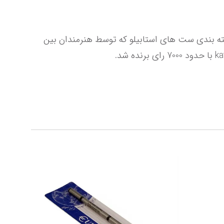
بیش از 11000 طرفدار استابیلو از 69 کشور جهان در نظر سنجی فیس بوک استابیلو در انتخاب طرح ورنگهای جدید بسته بندی ست های استابیلو که توسط هنرمندان بین 