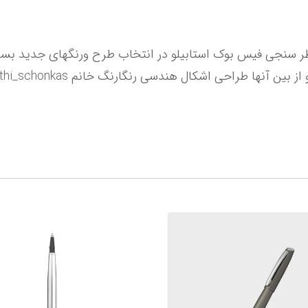
کال هندسی رنگارنگ خانم kathi_schonkas با حدود 7000 رای برنده شد.