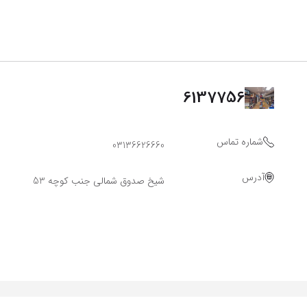
6137756
شماره تماس
03136626660
آدرس
شیخ صدوق شمالی جنب کوچه 53