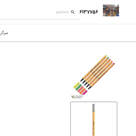
6137756
سرگر
کمک
بازی
بازی
نمای