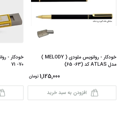
خودکار - روانویس ملودی ( MELODY )
مدل ATLAS کد (63- 65)
70- 71
1,125,000
تومان
افزودن به سبد خرید