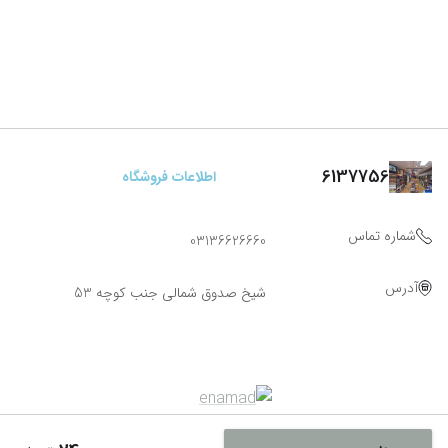
6137756
اطلاعات فروشگاه
شماره تماس
03136626660
آدرس
شیخ صدوق شمالی جنب کوچه 53