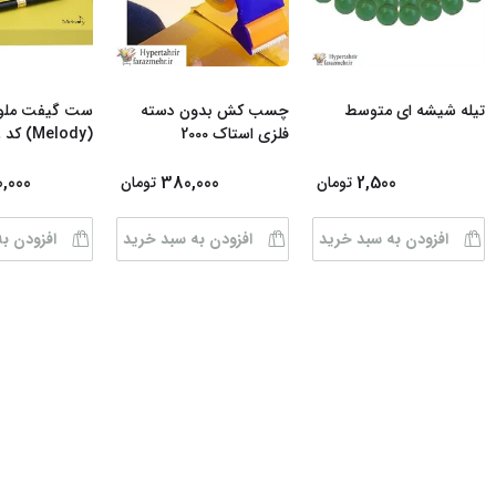
تیله شیشه ای متوسط
چسب کش بدون دسته
ست گیفت ملو
فلزی استاک 2000
(Melody) کد 68
0,000
380,000
2,500
تومان
تومان
افزودن به سبد خرید
افزودن به سبد خرید
افزودن ب