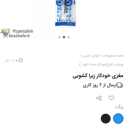
همه محصولات
/
لوازم تحریر
/
از
0
نفر
0
نوشت افزار(خودکار-مداد-اتود..)
مغزی خودکار زبرا کشویی
ارسال از
2
روز کاری
رنگ
: