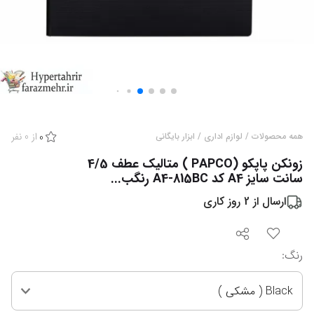
از
0
نفر
همه محصولات
/
لوازم اداری
/
ابزار بایگانی
0
زونکن پاپکو (PAPCO ) متالیک عطف 4/5
سانت سایز A4 کد A4-815BC رنگب...
ارسال از
2
روز کاری
رنگ
:
Black ( مشکی )