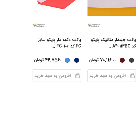
پاکت جیبدار متالیک پاپکو
پاکت دکمه دار پاپکو سایز
کد A4-113BC
...
FC کد FC-106
...
...
...
46,756
70,116
تومان
تومان
افزودن به سبد خرید
افزودن به سبد خرید