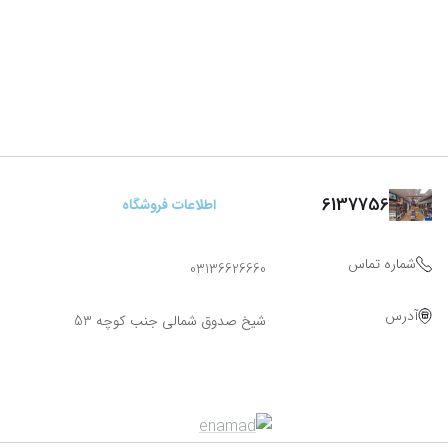
6137756
اطلاعات فروشگاه
شماره تماس
03136626660
آدرس
شیخ صدوق شمالی جنب کوچه 53