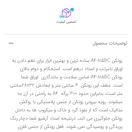
تضمین کیفیت
توضیحات محصول
زونکن A4-815BC ساده ترین و بهترین ابزار برای نظم دادن به 
اوراق نامرتب و اسناد درهم است. استحکام و دوام بالای 
زونکن A4-815BC ضامن سلامت و ماندگاری  اوراق شما  
است. عطف این زونکن  4 سانتی متر و ابعادش 28x32سانتی 
متر است، بنابراین حدود 300 برگه  A4 به راحتی در آن جا 
میشوند. رویه بیرونی زونکن از جنس پلاستیکی با روکش 
متالیک است که از نفوذ گرد و خاک و میکروب ها به داخل 
زونکن جلوگیری می کند، درنتیجه اسناد آرشیو شما دچار رنگ 
پریدگی و پوسیدگی نمی شوند. قفل زونکن از جنس فلزی 