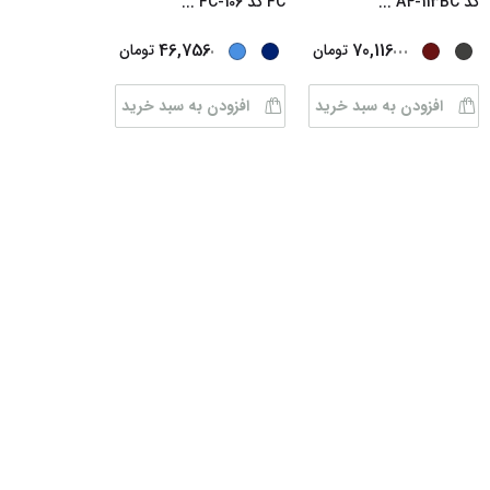
کد A4-113BC
...
FC کد FC-106
...
...
...
46,756
70,116
تومان
تومان
افزودن به سبد خرید
افزودن به سبد خرید