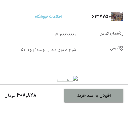
6137756
اطلاعات فروشگاه
شماره تماس
03136626660
آدرس
شیخ صدوق شمالی جنب کوچه 53
408,828
تومان
افزودن به سبد خرید