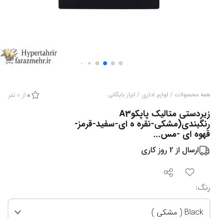
از
0
نفر
همه محصولات
/
لوازم اداری
/
ابزار بایگانی
0
زیردستی متالیک پاپکوA3
رنگبندی(مشکی-نقره ه ای-سفید-قرمز-
قهوه ای -مس...
ارسال از
2
روز کاری
رنگ
:
Black ( مشکی )