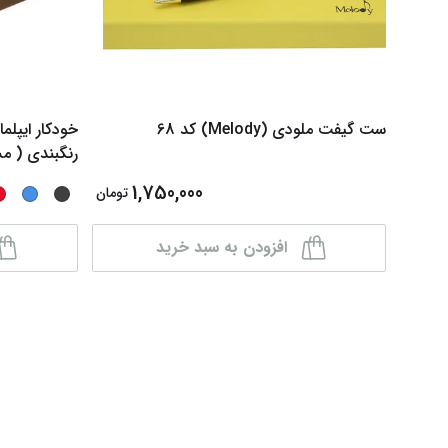
ست گیفت ملودی (Melody) کد 68
رنگبندی ( م
1,750,000
تومان
افزودن به سبد خرید