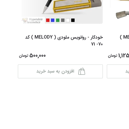
خودکار - روانویس ملودی ( MELODY )
خودکار - روانویس ملودی ( MELODY ) کد
70- 71
رنگبندی
500,000
1,125
تومان
تومان
د
افزودن به سبد خرید