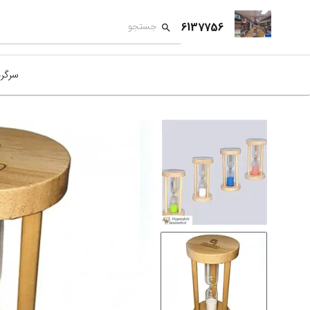
6137756
سرگر
کمک
بازی
بازی
نمای