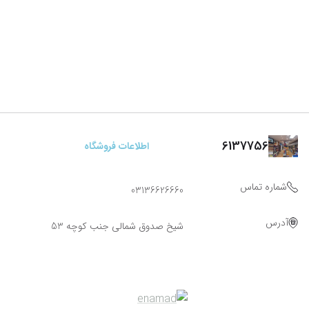
6137756
اطلاعات فروشگاه
شماره تماس
03136626660
آدرس
شیخ صدوق شمالی جنب کوچه 53