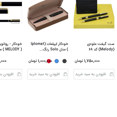
ست گیفت ملودی
خودکار ایپلمات (Iplomat
خودکار - روان
(Melody) کد 68
) مدل Solo رنگ
...
( MELODY ) مدل
,000
1,000,000
1,750,000
تومان
تومان
افزودن به سبد خرید
افزودن به سبد خرید
افزودن ب