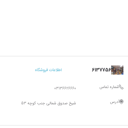
6137756
اطلاعات فروشگاه
شماره تماس
03136626660
آدرس
شیخ صدوق شمالی جنب کوچه 53