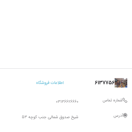
6137756
اطلاعات فروشگاه
شماره تماس
03136626660
آدرس
شیخ صدوق شمالی جنب کوچه 53