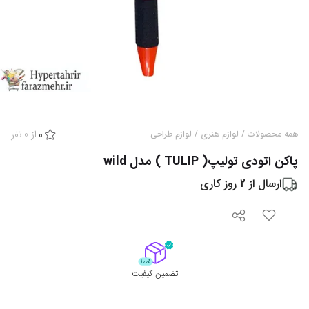
از
0
نفر
همه محصولات
/
لوازم هنری
/
لوازم طراحی
0
پاکن اتودی تولیپ( TULIP ) مدل wild
ارسال از
2
روز کاری
تضمین کیفیت