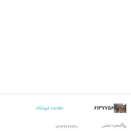
6137756
اطلاعات فروشگاه
شماره تماس
03136626660