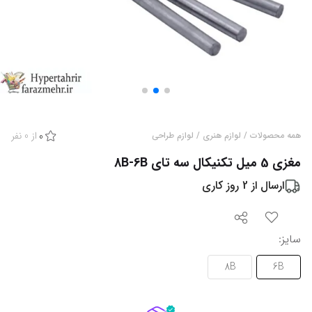
از
0
نفر
همه محصولات
/
لوازم هنری
/
لوازم طراحی
0
مغزی 5 میل تکنیکال سه تای 8B-6B
ارسال از
2
روز کاری
سایز
:
8B
6B