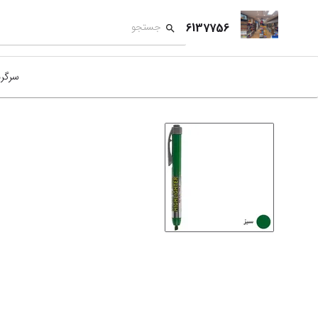
6137756
سرگر
کمک
بازی
بازی
نمای