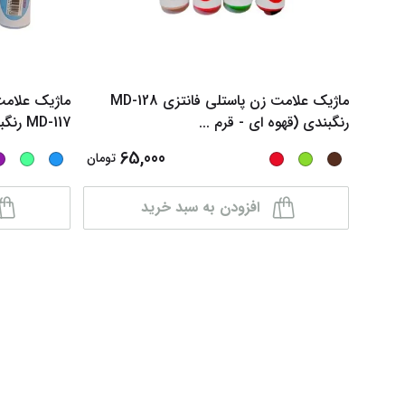
ماژیک علامت زن پاستلی فانتزی MD-128
ماژیک علامت
رنگبندی (قهوه ای - قرم
...
MD-117 رنگبندی (آب
65,000
تومان
افزودن به سبد خرید