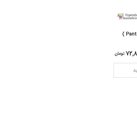
ماژیک علامت زن کلاسیک پنتر (Panter )
72,
تومان
د