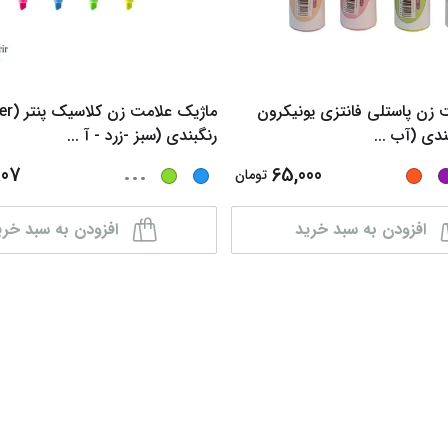
 زن پاستلی فانتزی یونیکرون
...
رنگبندی (سبز -زرد - آ
...
...
807
65,000
تومان
افزودن به سبد خرید
افزودن به سبد خری