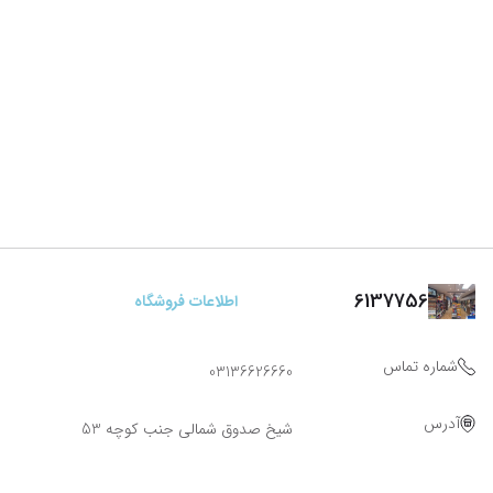
6137756
اطلاعات فروشگاه
شماره تماس
03136626660
آدرس
شیخ صدوق شمالی جنب کوچه 53