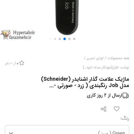
همه محصولات
/
لوازم تحریر
/
از
0
نفر
0
نوشت افزار(خودکار-مداد-اتود..)
ماژیک علامت گذار اشنایدر (Schneider)
مدل Job رنگبندی ( زرد - صورتی -...
ارسال از
2
روز کاری
رنگ
:
Green ( سبز )