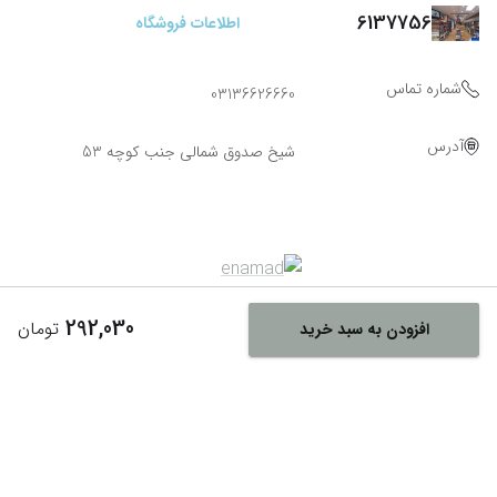
6137756
اطلاعات فروشگاه
شماره تماس
03136626660
آدرس
شیخ صدوق شمالی جنب کوچه 53
292,030
تومان
افزودن به سبد خرید