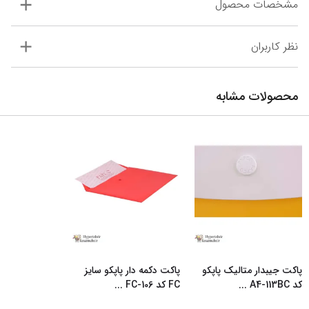
مشخصات محصول
نظر کاربران
محصولات مشابه
پاکت جیبدار متالیک پاپکو
پاکت دکمه دار پاپکو سایز
کد A4-113BC
...
FC کد FC-106
...