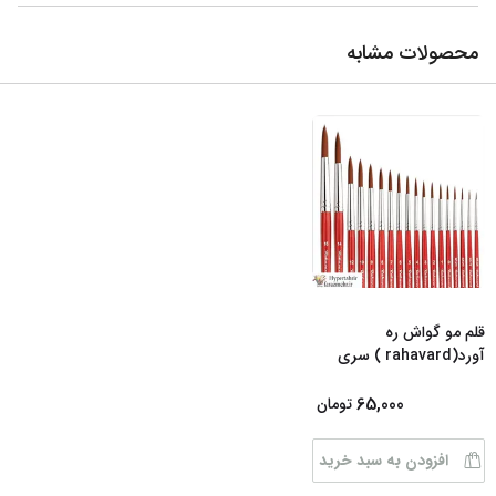
محصولات مشابه
قلم مو گواش ره
آورد(rahavard ) سری
...
137
65,000
تومان
افزودن به سبد خرید