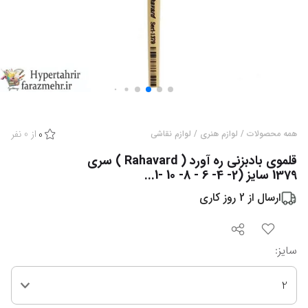
از
0
نفر
همه محصولات
/
لوازم هنری
/
لوازم نقاشی
0
قلموی بادبزنی ره آورد ( Rahavard ) سری
1379 سایز (2- 4- 6 - 8- 10 -1...
ارسال از
2
روز کاری
سایز
:
2