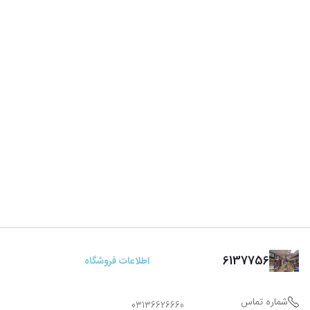
6137756
اطلاعات فروشگاه
شماره تماس
03136626660