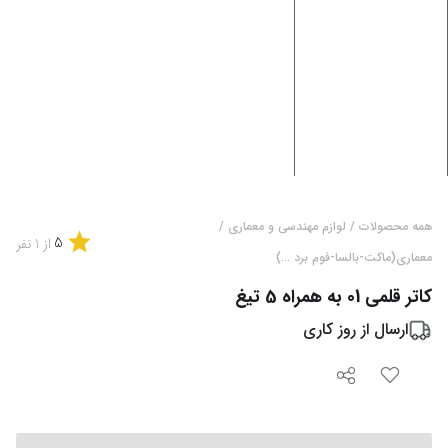
همه محصولات
/
لوازم مهندسی و معماری
/
5
از
1
نفر
معماری(ماکت-بالسا-فوم برد ...)
کاتر قلمی 01 به همراه 5 تیغ
ارسال از
روز کاری