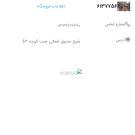
6137756
اطلاعات فروشگاه
شماره تماس
03136626660
آدرس
شیخ صدوق شمالی جنب کوچه 53