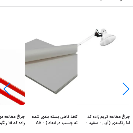
چراغ مطالعه کریم زاده کد
کاغذ کاهی بسته بندی شده
چراغ مطالعه م
101 رنگبندی (آبی - سفید -
ته چسب در ابعاد ( A5 -
زاده کد 11
قرمز -
...
A4 -A3 ) و
...
مشکی- سفید
.